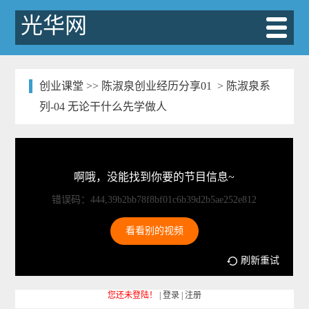
光华网
创业课堂
>>
陈淑泉创业经历分享01
> 陈淑泉系
列-04 无论干什么先学做人
啊哦，没能找到你要的节目信息~
错误码：444,39b2bb78f8bf01c6b39d2b5ae252e812
看看别的视频
刷新重试
您还未登陆！
|
登录
|
注册